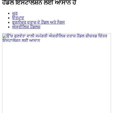
ਹੈਂਡਲ ਇੰਸਟਾਲੇਸ਼ਨ ਲਈ ਆਸਾਨ ਹੈ
ਘਰ
ਉਤਪਾਦ
ਫਰਨੀਚਰ ਦਰਾਜ਼ ਦੇ ਹੈਂਡਲ ਅਤੇ ਨੌਬਸ
ਐਕ੍ਰੀਲਿਕ ਹੈਂਡਲਜ਼