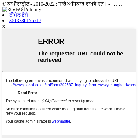
© ਕਾਪੀਰਾਈਟ - 2010-2022 : ਸਾਰੇ ਅਧਿਕਾਰ ਰਾਖਵੇਂ ਹਨ।
- , , , , , ,
ਈਮੇਲ ਭੇਜੋ
8613380155517
x